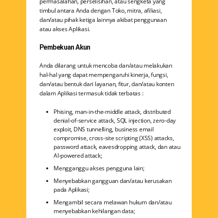
permasalahan, perselisihan, atau sengketa yang
timbul antara Anda dengan Toko, mitra, afiliasi,
dan/atau pihak ketiga lainnya akibat penggunaan
atau akses Aplikasi.
Pembekuan Akun
Anda dilarang untuk mencoba dan/atau melakukan
hal-hal yang dapat mempengaruhi kinerja, fungsi,
dan/atau bentuk dari layanan, fitur, dan/atau konten
dalam Aplikasi termasuk tidak terbatas :
Phising, man-in-the-middle attack, distributed
denial-of-service attack, SQL injection, zero-day
exploit, DNS tunnelling, business email
compromise, cross-site scripting (XSS) attacks,
password attack, eavesdropping attack, dan atau
AI-powered attack;
Mengganggu akses pengguna lain;
Menyebabkan gangguan dan/atau kerusakan
pada Aplikasi;
Mengambil secara melawan hukum dan/atau
menyebabkan kehilangan data;