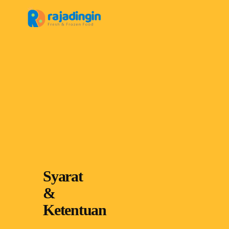
RAJADINGIN
TENTANG KAMI
KONTAK
KA
Syarat
&
Ketentuan