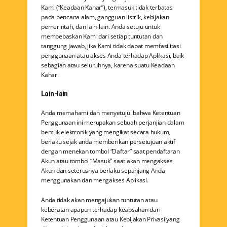
Kami (“Keadaan Kahar”), termasuk tidak terbatas
pada bencana alam, gangguan listrik, kebijakan
pemerintah, dan lain-lain. Anda setuju untuk
membebaskan Kami dari setiap tuntutan dan
tanggung jawab, jika Kami tidak dapat memfasilitasi
penggunaan atau akses Anda terhadap Aplikasi, baik
sebagian atau seluruhnya, karena suatu Keadaan
Kahar.
Lain-lain
Anda memahami dan menyetujui bahwa Ketentuan
Penggunaan ini merupakan sebuah perjanjian dalam
bentuk elektronik yang mengikat secara hukum,
berlaku sejak anda memberikan persetujuan aktif
dengan menekan tombol “Daftar” saat pendaftaran
Akun atau tombol “Masuk” saat akan mengakses
Akun dan seterusnya berlaku sepanjang Anda
menggunakan dan mengakses Aplikasi.
Anda tidak akan mengajukan tuntutan atau
keberatan apapun terhadap keabsahan dari
Ketentuan Penggunaan atau Kebijakan Privasi yang