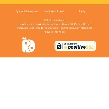
Syarat & Ketentuan
Kebijakan Privasi
F.A.Q
©2022 - Rajadingin
Rajadingin merupakan kekayaan intelektual milik PT Raja Dingin
Indonesia yang terdaftar di Direktorat Jendral Kekayaan Intelektual
Republik Indonesia.