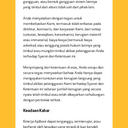
gangguan, atau bentuk gangguan sistem lainnya
yang timbul dari akses tidak sah dari pihak lain.
Anda menyatakan dengan tegas untuk​
membebaskan Kami, termasuk tidak terbatas pada
direktur, komisaris, dan karyawan Kami, dari setiap
tuntutan, kewajiban, konsekuensi, kerugian materiil
atau immaterial, biaya-biaya (termasuk biaya
advokat) atau tanggung jawab hukum lainnya yang
timbul atau mungkin timbul akibat pelanggaran Anda
terhadap Syarat dan Ketentuan ini.
Menyimpang dari ketentuan di atas, Anda setuju dan
secara tegas menyatakan bahwa Anda hanya dapat
mengajukan tuntutan atas kerugian langsung yang
timbul akibat pelanggaran Kami terhadap Syarat dan
Ketentuan ini sebesar jumlah kerugian yang secara
nyata telah timbul atau telah dibayarkan sehubungan
dengan peristiwa terkait.
Keadaan Kahar
Kinerja Aplikasi dapat terganggu, terinterupsi, atau
berhenti oleh kejadian yang terjadi di luar kendali