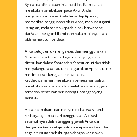
Syarat dan Ketentuan ini atau tidak, Kami dapat
melakukan pembekuan pada Akun Anda,
menghentikan akses Anda terhadap Aplikasi,
memeriksa penggunaan Akun Anda, menuntut ganti
kerugian, melaporkan kepada pihak berwenang
dan/atau mengambil tindakan hukum lainnya, baik
pidana maupun perdata.
Anda setuju untuk mengakses dan menggunakan
Aplikasi untuk tujuan sebagaimana yang telah
ditentukan dalam Syarat dan Ketentuan ini dan tidak
menyalahgunakan atau menggunakan Aplikasi untuk
menimbulkan kerugian, menyebabkan
ketidaknyamanan, melakukan pemesanan palsu,
melakukan kejahatan, atau melakukan pelanggaran
terhadap peraturan perundang-undangan yang
berlaku.
Anda memahami dan menyetujui bahwa seluruh
resiko yang timbul dari penggunaan Aplikasi
sepenuhnya adalah tanggung jawab Anda dan
dengan ini Anda setuju untuk melepaskan Kami dari
segala tuntutan sehubungan dengan kerusakan,