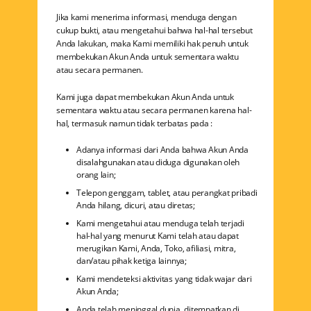
Jika kami menerima informasi, menduga dengan
cukup bukti, atau mengetahui bahwa hal-hal tersebut
Anda lakukan, maka Kami memiliki hak penuh untuk
membekukan Akun Anda untuk sementara waktu
atau secara permanen.
Kami juga dapat membekukan Akun Anda untuk
sementara waktu atau secara permanen karena hal-
hal, termasuk namun tidak terbatas pada :
Adanya informasi dari Anda bahwa Akun Anda
disalahgunakan atau diduga digunakan oleh
orang lain;
Telepon genggam, tablet, atau perangkat pribadi
Anda hilang, dicuri, atau diretas;
Kami mengetahui atau menduga telah terjadi
hal-hal yang menurut Kami telah atau dapat
merugikan Kami, Anda, Toko, afiliasi, mitra,
dan/atau pihak ketiga lainnya;
Kami mendeteksi aktivitas yang tidak wajar dari
Akun Anda;
Anda telah meninggal dunia, ditempatkan di