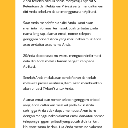
Anda terlebih dahulu harus menyetujui Syarat &
Ketentuan dan Kebijakan Privasi serta mendaftarkan
diri Anda sebelum dapat menggunakan Aplikasi.
Saat Anda mendaftarkan diri Anda, kami akan
meminta informasi termasuk tidak terbatas pada
nama lengkap, alamat email, nomor telepon
genggam pribadi Anda yang merupakan milik Anda
atau terdaftar atas nama Anda.
20​Anda dapat sewaktu-waktu mengubah informasi
data diri Anda melalui laman pengaturan pada
Aplikasi.
Setelah Anda melakukan pendaftaran dan telah
melewati proses verifikasi, Kami akan membuatkan
akun pribadi (“Akun”) untuk Anda.
Alamat email dan nomor telepon genggam pribadi
yang Anda daftarkan melekat pada Akun Anda
sehingga Anda tidak dapat membuat Akun baru
dengan menggunakan alamat email dan/atau nomor
telepon genggam pribadi yang sudah didaftarkan.
Hal yang sama berlaku jika Anda mengubah alamat